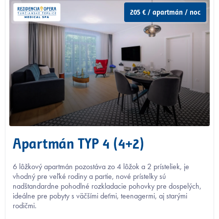
205 € / apartmán / noc
Apartmán TYP 4 (4+2)
6 lôžkový apartmán pozostáva zo 4 lôžok a 2 prísteliek, je
vhodný pre veľké rodiny a partie, nové prístelky sú
nadštandardne pohodlné rozkladacie pohovky pre dospelých,
ideálne pre pobyty s väčšími deťmi, teenagermi, aj starými
rodičmi.