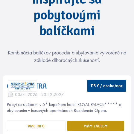
Inšpirujte sa
pobytovými
balíčkami
Kombinácia balíčkov procedúr a ubytovania vytvorené na
základe dlhoročných skúseností.
OPERA EXTRA
115 € / osoba/noc
03.01.2026 - 23.12.2027
Pobyt so službami v 5* kúpeľnom hoteli ROYAL PALACE***** a
ubytovaním v luxusných apartmánoch Rezidencia Opera.
VIAC INFO
MÁM ZÁUJEM