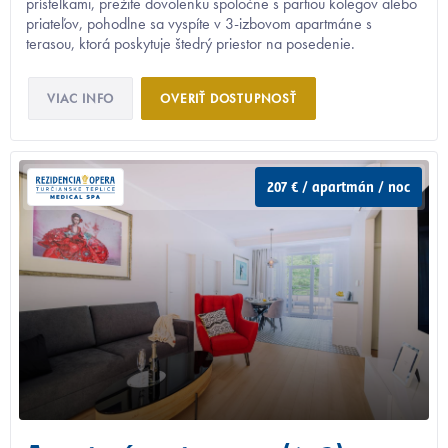
prístelkami, prežite dovolenku spoločne s partiou kolegov alebo
priateľov, pohodlne sa vyspíte v 3-izbovom apartmáne s
terasou, ktorá poskytuje štedrý priestor na posedenie.
VIAC INFO
OVERIŤ DOSTUPNOSŤ
207 € / apartmán / noc