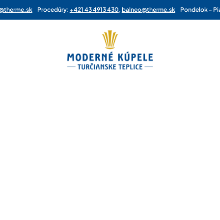
a@therme.sk
Procedúry:
+421 43 4913 430
,
balneo@therme.sk
Pondelok - Pi
2. Typ pobytu
3. Doplnkové služby
Apartmán TYP 2 (2+2)