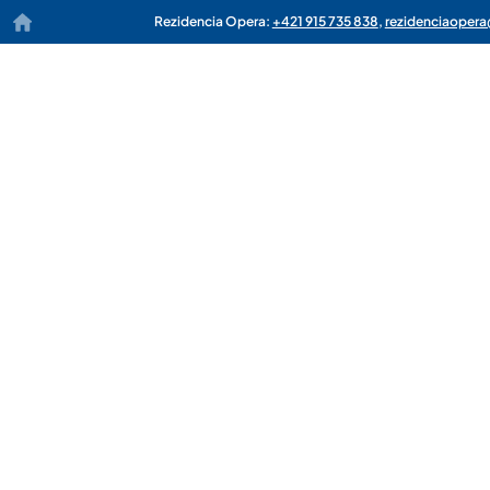
Rezidencia Opera:
+421 915 735 838
,
rezidenciaoper
1. Výber dátumu